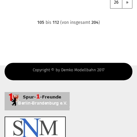
26
»
105
bis
112
(von insgesamt
204
)
Copyright © by Demko Modellbahn 2017