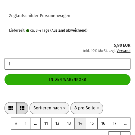
Zuglaufschilder Personenwagen
Lieferzeit:
ca. 3-4 Tage
(Ausland abweichend)
5,90 EUR
inkl. 19% MwSt. zzgl.
Versand
IN DEN WARENKORB
Sortieren nach
pro Seite
Sortieren nach
8 pro Seite
«
1
...
11
12
13
14
15
16
17
...