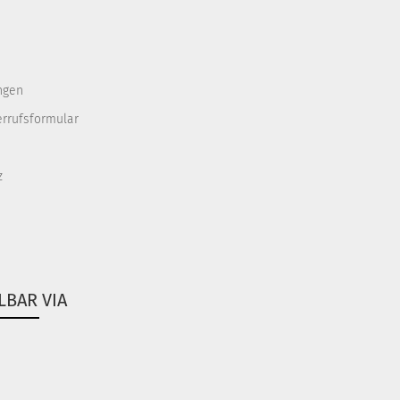
ngen
errufsformular
z
LBAR VIA