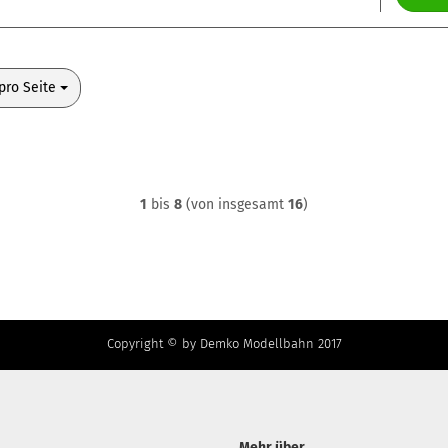
o Seite
pro Seite
1
bis
8
(von insgesamt
16
)
Copyright © by Demko Modellbahn 2017
Mehr über...