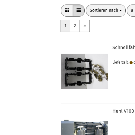
Sortieren nach
pr
Sortieren nach
8 
1
2
»
Schnellfah
Lieferzeit:
c
Hehl V100