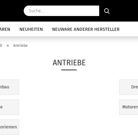
Suche...
AREN
NEUHEITEN
NEUWARE ANDERER HERSTELLER
»
 0
Antriebe
ANTRIEBE
umbau
Dre
be
Motoren
hnriemen