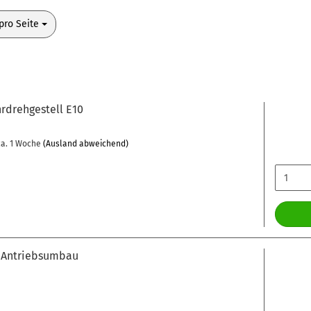
o Seite
pro Seite
rdrehgestell E10
a. 1 Woche
(Ausland abweichend)
 Antriebsumbau