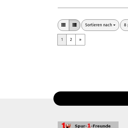
Sortieren nach
pr
Sortieren nach
8 
1
2
»