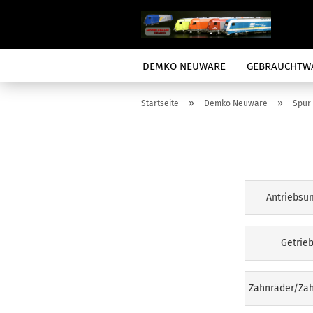
DEMKO NEUWARE
GEBRAUCHTW
»
»
Startseite
Demko Neuware
Spur
Antriebs
Getrie
Zahnräder/Za