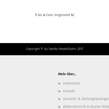
1
bis
4
(von insgesamt
4
)
Copyright © by Demko Modellbahn 2017
Mehr über...
Impressum
Kontakt
Versand- & Zahlungsbedingu
Widerrufsrecht & Muster-Wid