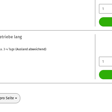
etriebe lang
a. 3-4 Tage
(Ausland abweichend)
o Seite
pro Seite