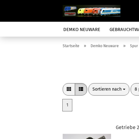
DEMKO NEUWARE
GEBRAUCHTW
»
»
Startseite
Demko Neuware
Spur 
Sortieren nach
pr
Sortieren nach
8 
1
Getriebe 2