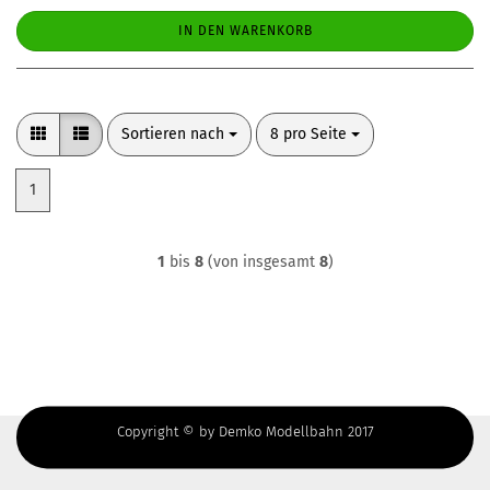
IN DEN WARENKORB
Sortieren nach
pro Seite
Sortieren nach
8 pro Seite
1
1
bis
8
(von insgesamt
8
)
Copyright © by Demko Modellbahn 2017