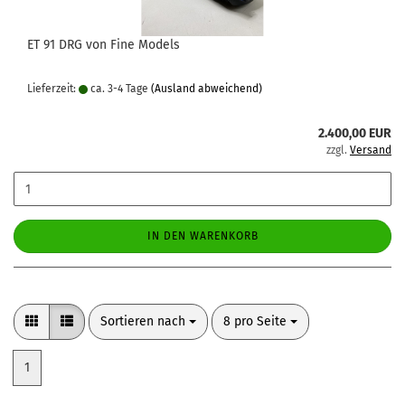
ET 91 DRG von Fine Models
Lieferzeit:
ca. 3-4 Tage
(Ausland abweichend)
2.400,00 EUR
zzgl.
Versand
IN DEN WARENKORB
Sortieren nach
pro Seite
Sortieren nach
8 pro Seite
1