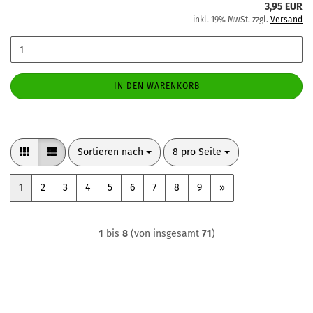
3,95 EUR
inkl. 19% MwSt. zzgl.
Versand
IN DEN WARENKORB
Sortieren nach
pro Seite
Sortieren nach
8 pro Seite
1
2
3
4
5
6
7
8
9
»
1
bis
8
(von insgesamt
71
)