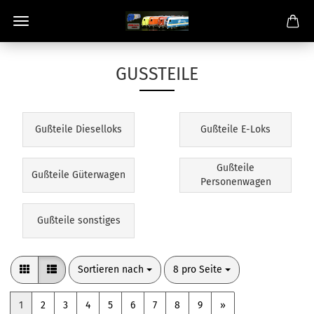
GUSSTEILE
Gußteile Dieselloks
Gußteile E-Loks
Gußteile
Gußteile Güterwagen
Personenwagen
Gußteile sonstiges
Sortieren nach
pro Seite
Sortieren nach
8 pro Seite
1
2
3
4
5
6
7
8
9
»