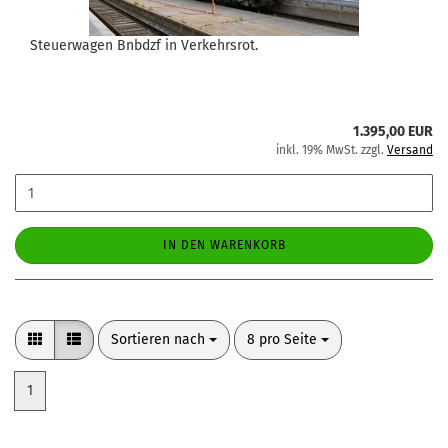
Steuerwagen Bnbdzf in Verkehrsrot.
1.395,00 EUR
inkl. 19% MwSt. zzgl.
Versand
IN DEN WARENKORB
Sortieren nach
pro Seite
Sortieren nach
8 pro Seite
1