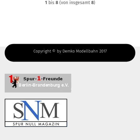
1
bis
8
(von insgesamt
8
)
Copyright © by Demko Modellbahn 2017