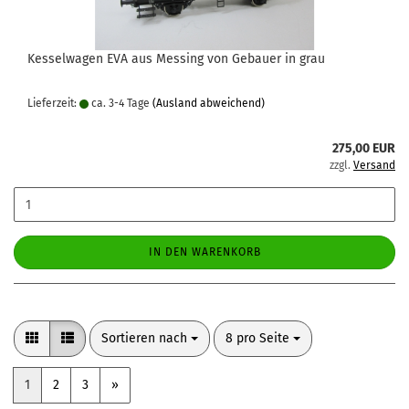
Kesselwagen EVA aus Messing von Gebauer in grau
Lieferzeit:
ca. 3-4 Tage
(Ausland abweichend)
275,00 EUR
zzgl.
Versand
IN DEN WARENKORB
Sortieren nach
pro Seite
Sortieren nach
8 pro Seite
1
2
3
»