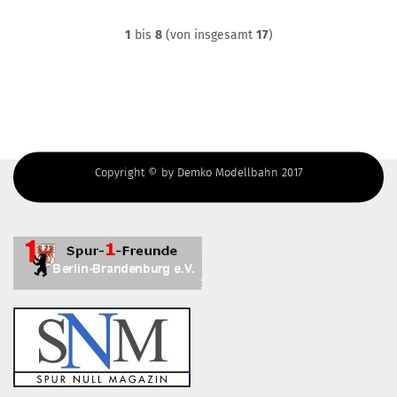
1
bis
8
(von insgesamt
17
)
Copyright © by Demko Modellbahn 2017