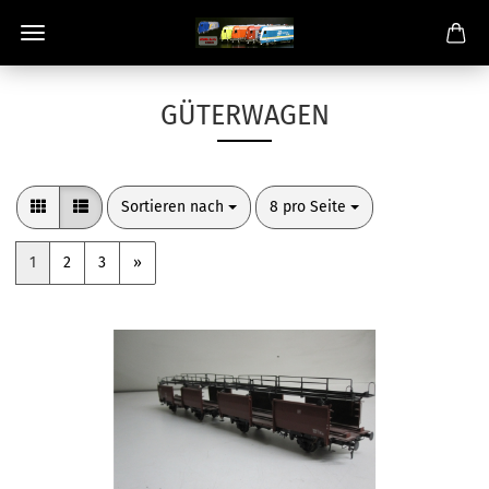
GÜTERWAGEN
Sortieren nach
pro Seite
Sortieren nach
8 pro Seite
1
2
3
»