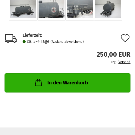
Lieferzeit:
A
ca. 3-4 Tage
(Ausland abweichend)
d
250,00 EUR
M
zzgl.
Versand
In den Warenkorb