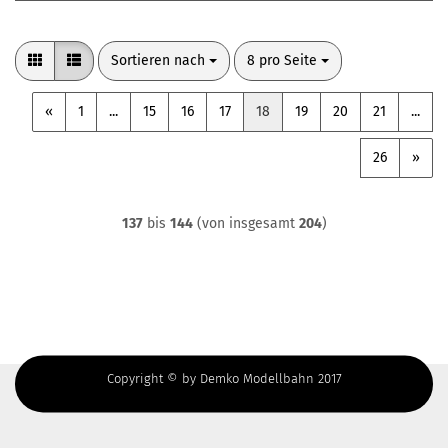
Sortieren nach
pro Seite
Sortieren nach
8 pro Seite
«
1
...
15
16
17
18
19
20
21
...
26
»
137
bis
144
(von insgesamt
204
)
Copyright © by Demko Modellbahn 2017