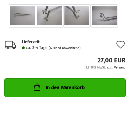
Lieferzeit:
A
ca. 3-4 Tage
(Ausland abweichend)
d
27,00 EUR
M
inkl. 19% MwSt. zzgl.
Versand
In den Warenkorb