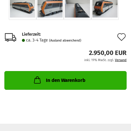
Lieferzeit:
A
ca. 3-4 Tage
(Ausland abweichend)
d
2.950,00 EUR
M
inkl. 19% MwSt. zzgl.
Versand
In den Warenkorb