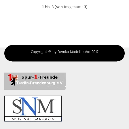
1
bis
3
(von insgesamt
3
)
Copyright © by Demko Modellbahn 2017