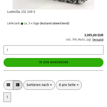
Ludmilla 232 249-3
Lieferzeit:
ca. 3-4 Tage
(Ausland abweichend)
3.395,00 EUR
inkl. 19% MwSt. zzgl.
Versand
IN DEN WARENKORB
Sortieren nach
pro Seite
Sortieren nach
8 pro Seite
1