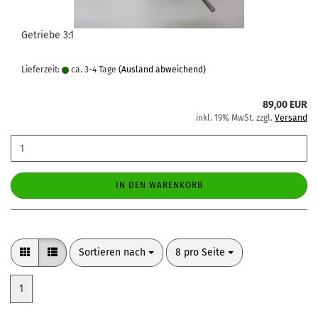
Getriebe 3:1
Lieferzeit:
ca. 3-4 Tage
(Ausland abweichend)
89,00 EUR
inkl. 19% MwSt. zzgl.
Versand
IN DEN WARENKORB
Sortieren nach
pro Seite
Sortieren nach
8 pro Seite
1