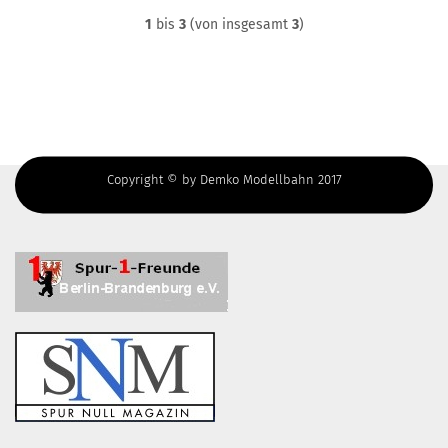
1
bis
3
(von insgesamt
3
)
Copyright © by Demko Modellbahn 2017