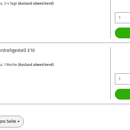
a. 3-4 Tage
(Ausland abweichend)
rdrehgestell E10
a. 1 Woche
(Ausland abweichend)
o Seite
pro Seite