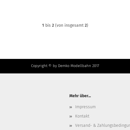
1
bis
2
(von insgesamt
2
)
Copyright © by Demko Modellbahn 2017
Mehr über...
Impressum
Kontakt
Versand- & Zahlungsbedingu