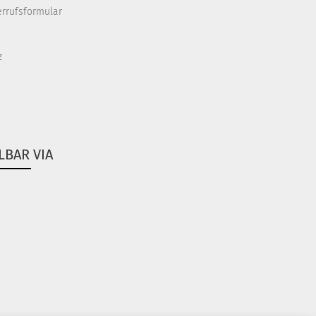
errufsformular
z
LBAR VIA