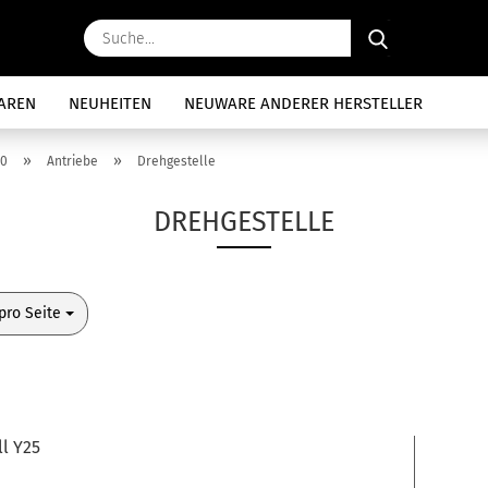
Suche...
AREN
NEUHEITEN
NEUWARE ANDERER HERSTELLER
»
»
 0
Antriebe
Drehgestelle
DREHGESTELLE
o Seite
pro Seite
l Y25