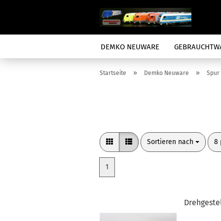
DEMKO NEUWARE
GEBRAUCHTW
»
»
Startseite
Demko Neuware
Spur
Sortieren nach
pr
Sortieren nach
8 
1
Drehgestel