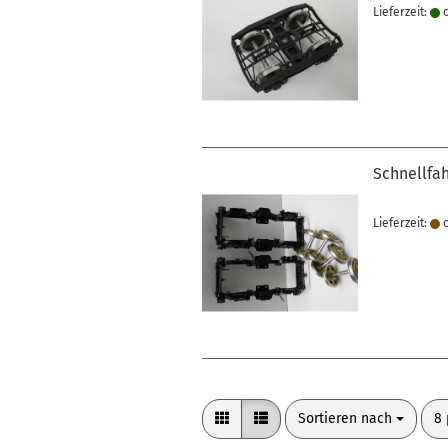
Lieferzeit:
c
Schnellfah
Lieferzeit:
c
Sortieren nach
pr
Sortieren nach
8 