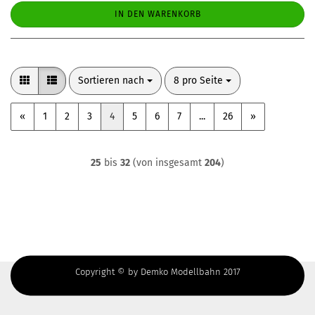
IN DEN WARENKORB
Sortieren nach
pro Seite
Sortieren nach
8 pro Seite
«
1
2
3
4
5
6
7
...
26
»
25
bis
32
(von insgesamt
204
)
Copyright © by Demko Modellbahn 2017