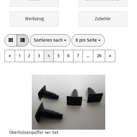
Werkzeug
Zubehör
Sortieren nach
pro Seite
Sortieren nach
8 pro Seite
«
1
2
3
4
5
6
7
...
26
»
Überhülsenpuffer 4er Set