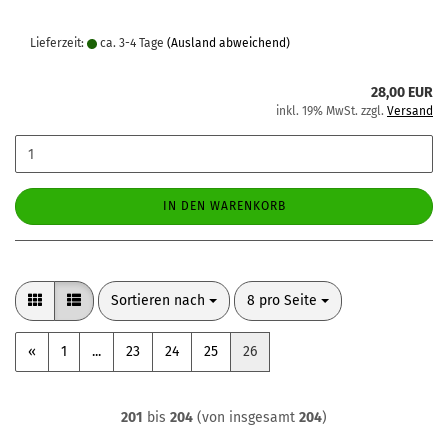
Lieferzeit:
ca. 3-4 Tage
(Ausland abweichend)
28,00 EUR
inkl. 19% MwSt. zzgl.
Versand
IN DEN WARENKORB
Sortieren nach
pro Seite
Sortieren nach
8 pro Seite
«
1
...
23
24
25
26
201
bis
204
(von insgesamt
204
)