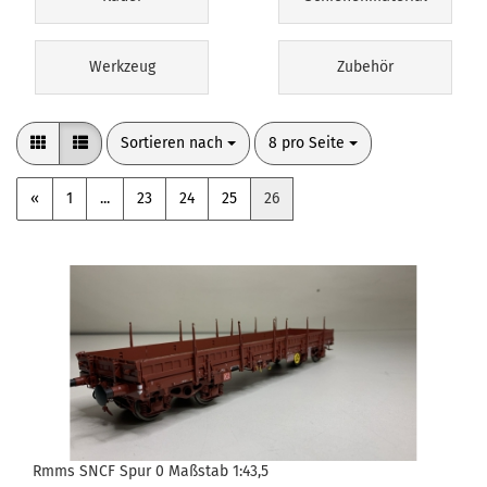
Werkzeug
Zubehör
Sortieren nach
pro Seite
Sortieren nach
8 pro Seite
«
1
...
23
24
25
26
Rmms SNCF Spur 0 Maßstab 1:43,5