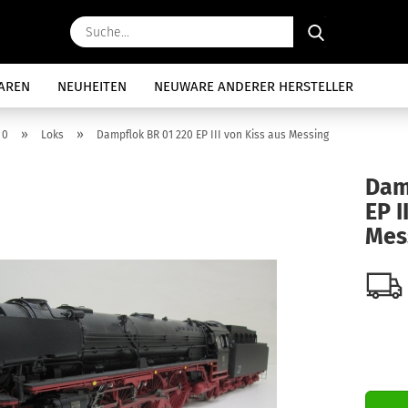
Suche...
AREN
NEUHEITEN
NEUWARE ANDERER HERSTELLER
»
»
 0
Loks
Dampflok BR 01 220 EP III von Kiss aus Messing
Dam
EP I
Mes