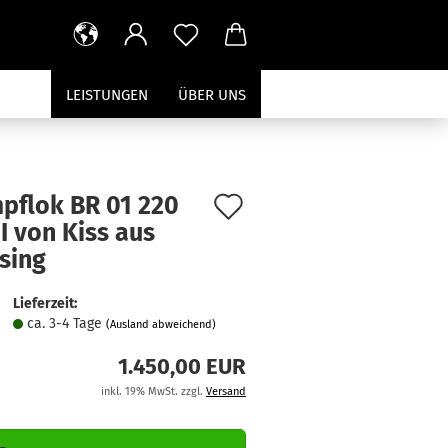
LEISTUNGEN
ÜBER UNS
Auf
pflok BR 01 220
II von Kiss aus
den
sing
Merkzettel
Lieferzeit:
ca. 3-4 Tage
(Ausland abweichend)
1.450,00 EUR
inkl. 19% MwSt. zzgl.
Versand