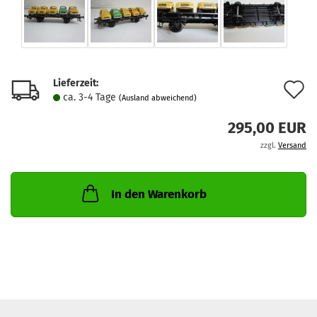
Lieferzeit:
A
ca. 3-4 Tage
(Ausland abweichend)
d
295,00 EUR
M
zzgl.
Versand
In den Warenkorb