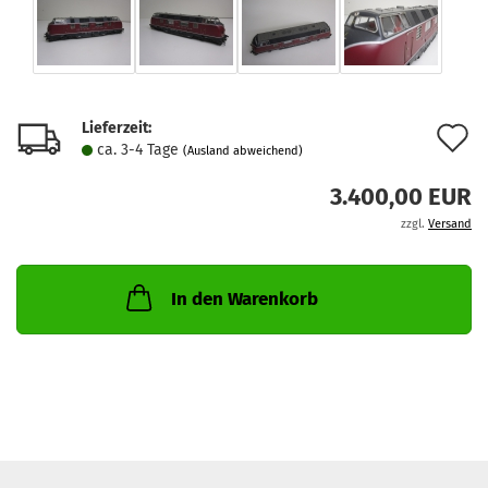
Lieferzeit:
A
ca. 3-4 Tage
(Ausland abweichend)
d
3.400,00 EUR
M
zzgl.
Versand
In den Warenkorb