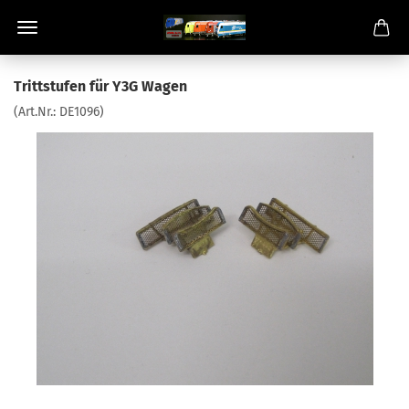
Trittstufen für Y3G Wagen
(Art.Nr.:
DE1096
)