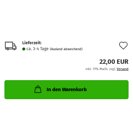
Lieferzeit:
A
ca. 3-4 Tage
(Ausland abweichend)
d
22,00 EUR
M
inkl. 19% MwSt. zzgl.
Versand
In den Warenkorb