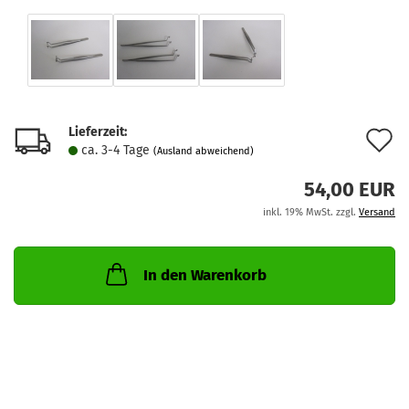
Lieferzeit:
A
ca. 3-4 Tage
(Ausland abweichend)
d
54,00 EUR
M
inkl. 19% MwSt. zzgl.
Versand
In den Warenkorb