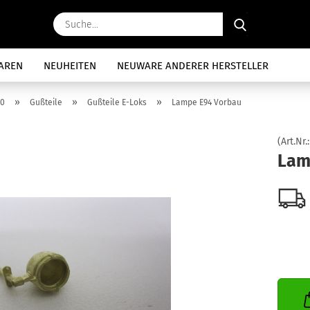
Suche...
AREN
NEUHEITEN
NEUWARE ANDERER HERSTELLER
»
»
»
 0
Gußteile
Gußteile E-Loks
Lampe E94 Vorbau
(Art.Nr.
Lam