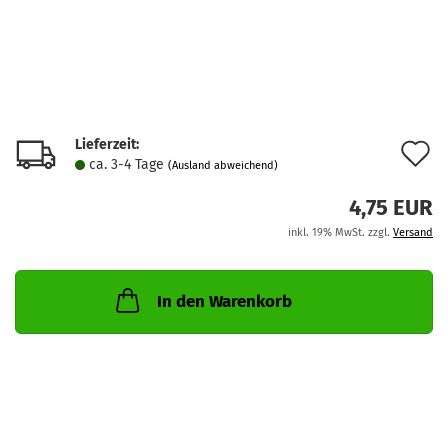
Lieferzeit:
A
ca. 3-4 Tage
(Ausland abweichend)
d
4,75 EUR
M
inkl. 19% MwSt. zzgl.
Versand
In den Warenkorb