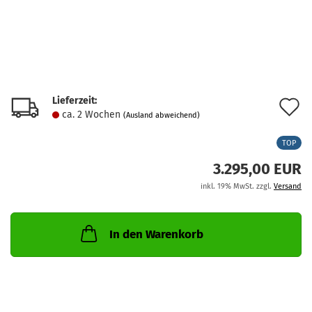
Lieferzeit:
A
ca. 2 Wochen
(Ausland abweichend)
d
TOP
M
3.295,00 EUR
inkl. 19% MwSt. zzgl.
Versand
In den Warenkorb