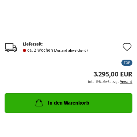
Lieferzeit:
A
ca. 2 Wochen
(Ausland abweichend)
d
TOP
M
3.295,00 EUR
inkl. 19% MwSt. zzgl.
Versand
In den Warenkorb