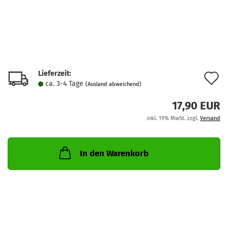
Lieferzeit:
A
ca. 3-4 Tage
(Ausland abweichend)
d
17,90 EUR
M
inkl. 19% MwSt. zzgl.
Versand
In den Warenkorb