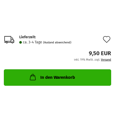
Lieferzeit:
A
ca. 3-4 Tage
(Ausland abweichend)
d
9,50 EUR
M
inkl. 19% MwSt. zzgl.
Versand
In den Warenkorb