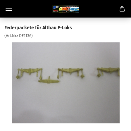
Federpackete für Altbau E-Loks
(Art.Nr.:
DE1136
)