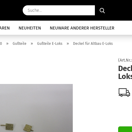
Suche...
AREN
NEUHEITEN
NEUWARE ANDERER HERSTELLER
»
»
»
 0
Gußteile
Gußteile E-Loks
Deckel für Altbau E-Loks
(Art.Nr.
Deck
Lok