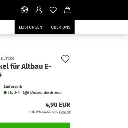
LEISTUNGEN
ÜBER UNS
Auf
:
DE1136
)
el für Altbau E-
den
s
Merkzettel
Lieferzeit:
ca. 3-4 Tage
(Ausland abweichend)
4,90 EUR
inkl. 19% MwSt. zzgl.
Versand